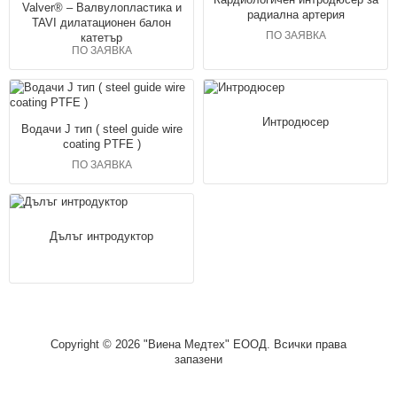
Valver® – Валвулопластика и
радиална артерия
TAVI дилатационен балон
ПО ЗАЯВКА
катетър
ПО ЗАЯВКА
Интродюсер
Водачи J тип ( steel guide wire
coating PTFE )
ПО ЗАЯВКА
Дълъг интродуктор
Copyright © 2026 "Виена Медтех" ЕООД. Всички права
запазени